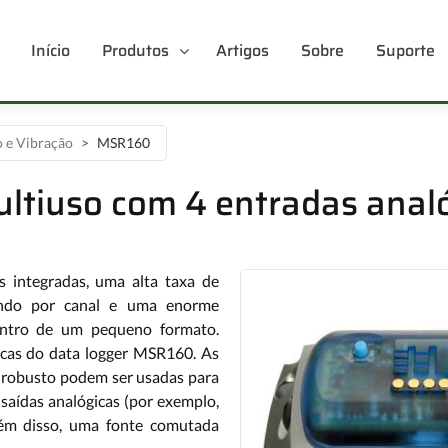
Início
Produtos
Artigos
Sobre
Suporte
 e Vibração
MSR160
ultiuso com 4 entradas ana
s integradas, uma alta taxa de
ndo por canal e uma enorme
entro de um pequeno formato.
ticas do data logger MSR160. As
r robusto podem ser usadas para
saídas analógicas (por exemplo,
Além disso, uma fonte comutada