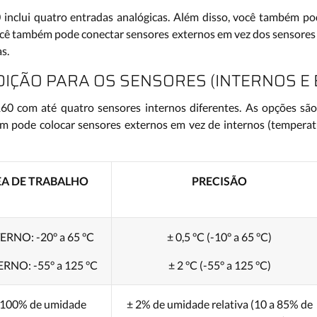
inclui quatro entradas analógicas. Além disso, você também po
 você também pode conectar sensores externos em vez dos sensores
s.
IÇÃO PARA OS SENSORES (INTERNOS E
0 com até quatro sensores internos diferentes. As opções são
bém pode colocar sensores externos em vez de internos (tempera
EA DE TRABALHO
PRECISÃO
TERNO: -20° a 65 °C
± 0,5 °C (-10° a 65 °C)
ERNO: -55° a 125 °C
± 2 °C (-55° a 125 °C)
 100% de umidade
± 2% de umidade relativa (10 a 85% de