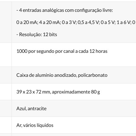
- 4 entradas analógicas com configuração livre:
0 a 20 mA; 4 a 20 mA; 0 a 3 V; 0,5 a 4,5 V; 0 a 5 V; 1 a 6 V; 0 
- Resolução: 12 bits
1000 por segundo por canal a cada 12 horas
Caixa de alumínio anodizado, policarbonato
39 x 23 x 72 mm, aproximadamente 80 g
Azul, antracite
Ar, vários líquidos