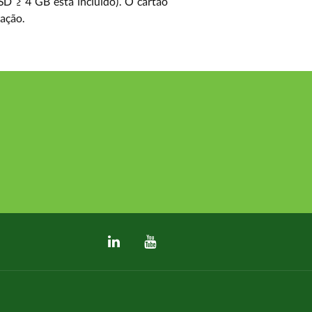
D ≥ 4 GB está incluído). O cartão
ação.