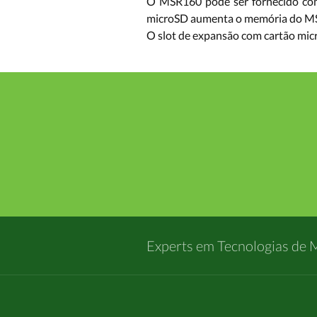
O MSR160 pode ser fornecido com 
microSD aumenta o memória do MSR1
O slot de expansão com cartão mic
Experts em Tecnologias de 