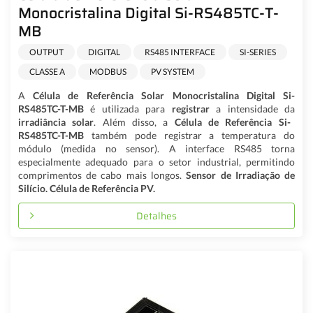
Monocristalina Digital Si-RS485TC-T-
MB
OUTPUT
DIGITAL
RS485 INTERFACE
SI-SERIES
CLASSE A
MODBUS
PV SYSTEM
A
Célula de Referência Solar Monocristalina Digital Si-
RS485TC-T-MB
é utilizada para
registrar
a intensidade da
irradiância solar
. Além disso, a
Célula de Referência
Si-
RS485TC-T-MB
também pode registrar a temperatura do
módulo (medida no sensor). A interface RS485 torna
especialmente adequado para o setor industrial, permitindo
comprimentos de cabo mais longos.
Sensor de Irradiação de
Silício. Célula de Referência PV.
Detalhes