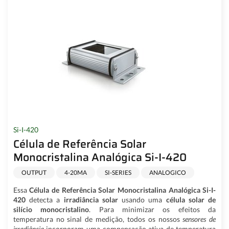
Si-I-420
Célula de Referência Solar
Monocristalina Analógica Si-I-420
OUTPUT
4-20MA
SI-SERIES
ANALOGICO
Essa
Célula de Referência Solar Monocristalina Analógica Si-I-
420
detecta a
irradiância solar
usando uma
célula solar de
silício monocristalino
. Para minimizar os efeitos da
temperatura no sinal de medição, todos os nossos
sensores de
irradiância
incorporam uma compensação ativa de temperatura