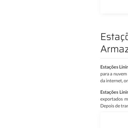
Estaç
Armaz
Estações Lin
para a nuvem 
da internet, 
Estações Lin
exportados ma
Depois de tra