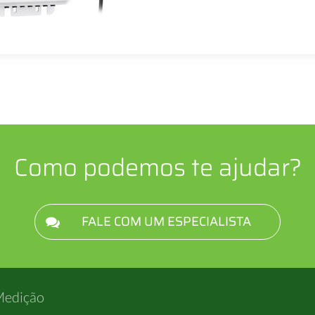
Como podemos te ajudar?
FALE COM UM ESPECIALISTA
Medição