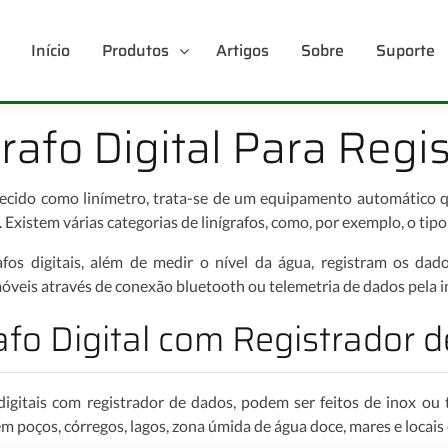
Início
Produtos
Artigos
Sobre
Suporte
grafo Digital Para Regi
cido como linímetro, trata-se de um equipamento automático qu
. Existem várias categorias de linígrafos, como, por exemplo, o tip
afos digitais, além de medir o nível da água, registram os d
óveis através de conexão bluetooth ou telemetria de dados pela in
afo Digital com Registrador 
 digitais com registrador de dados, podem ser feitos de inox ou t
 poços, córregos, lagos, zona úmida de água doce, mares e locais 