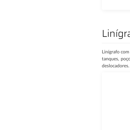
Liníg
Linígrafo com
tanques, poço
deslocadores.