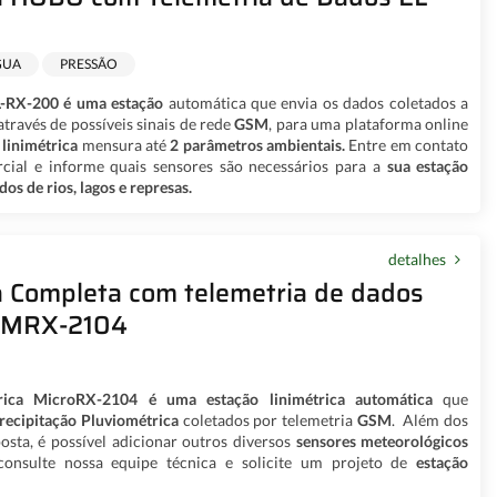
GUA
PRESSÃO
L-RX-200
é uma estação
automática que envia os dados coletados a
através de possíveis sinais de rede
GSM
, para uma plataforma online
 linimétrica
mensura até
2 parâmetros ambientais.
Entre em contato
cial e informe quais sensores são necessários para a
sua estação
dos de rios, lagos e represas.
detalhes
a Completa com telemetria de dados
-MRX-2104
trica MicroRX-2104
é uma estação linimétrica automática
que
recipitação Pluviométrica
coletados por telemetria
GSM
. Além dos
sta, é possível adicionar outros diversos
sensores meteorológicos
 consulte nossa equipe técnica e solicite um projeto de
estação