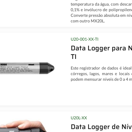
temperatura da água, com descar
0,1% e invólucro de polipropilen
Converte pressão absoluta em ní
com outro MX20L.
U20-001-XX-TI
Data Logger para 
TI
Este registrador de dados é idea
córregos, lagos, mares e locais
podem mensurar níveis de 0 a 4 me
U20L-XX
Data Logger de Ní