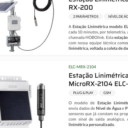
RX-200
2 PARÂMETROS
NÍVEL DE Á
A
Estação Linimétrica
modelo E
cada 10 minutos, por telemetria, 
chamada HOBOlink. Esta
estação
com nossa equipe técnica comer
linimétrica, voltada a coleta de da
ELC-MRX-2104
Estação Linimétric
MicroRX-2104 ELC
PLUG & PLAY
GSM
O modelo de
Estação Linimé
envia dados de
Nível de Água
e
P
sensores que já constam na propo
com sinal de saída analógico,
linimétrica personalizado
.