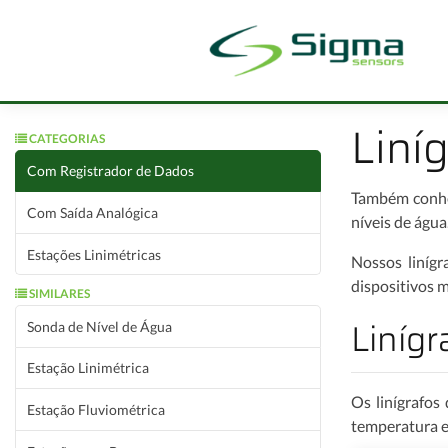
Liní
CATEGORIAS
Com Registrador de Dados
Também conhe
Com Saída Analógica
níveis de água
Estações Linimétricas
Nossos linígr
dispositivos m
SIMILARES
Linígr
Sonda de Nível de Água
Estação Linimétrica
Os linígrafos
Estação Fluviométrica
temperatura em