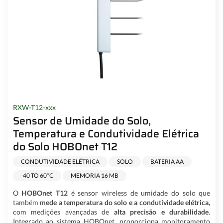
RXW-T12-xxx
Sensor de Umidade do Solo,
Temperatura e Condutividade Elétrica
do Solo HOBOnet T12
CONDUTIVIDADE ELÉTRICA
SOLO
BATERIA AA
-40 TO 60°C
MEMORIA 16 MB
O
HOBOnet T12
é sensor wireless de umidade do solo que
também
mede a temperatura do solo e a condutividade elétrica,
com medições avançadas de
alta precisão e durabilidade
.
Integrado ao sistema HOBOnet, proporciona monitoramento