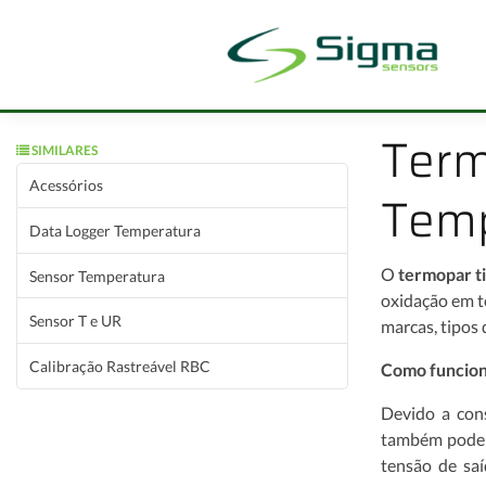
Term
SIMILARES
Acessórios
Temp
Data Logger Temperatura
O
termopar t
Sensor Temperatura
oxidação em t
Sensor T e UR
marcas, tipos
Calibração Rastreável RBC
Como funcion
Devido a con
também pode s
tensão de sa