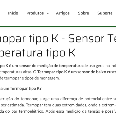
Início
Produtos
Artigos
Sobre
Suporte
opar tipo K - Sensor 
eratura tipo K
ipo K é um sensor de medição de temperatura
de uso geral na in
emperaturas altas. O
Termopar tipo K é um sensor de baixo cust
 de termopar e tipos de montagem.
a um Termopar tipo K?
strução do termopar, surge uma diferença de potencial entre 
er estimada. Termopar tem duas extremidades, onde a extremida
ída do par termoelétrico. Após essa medição da tensão é possí