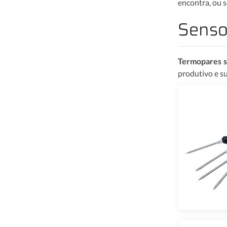
encontra, ou s
Senso
Termopares sã
produtivo e su