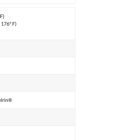
 F)
 176° F)
elrin®