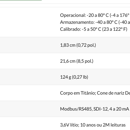
Operacional: -20 a 80° C (-4 a 176°
Armazenamento: -40 a 80° C (-40 a
Calibrado: -5 a 50° C (23 a 122° F)
1,83 cm (0,72 pol.)
21,6 cm (8,5 pol.)
124 g (0,27 lb)
Corpo em Titânio; Cone de nariz D
Modbus/RS485, SDI-12, 4 a 20 mA
3,6V lítio; 10 anos ou 2M leituras