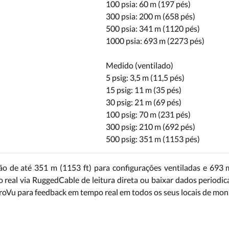
100 psia: 60 m (197 pés)
300 psia: 200 m (658 pés)
500 psia: 341 m (1120 pés)
1000 psia: 693 m (2273 pés)
Medido (ventilado)
5 psig: 3,5 m (11,5 pés)
15 psig: 11 m (35 pés)
30 psig: 21 m (69 pés)
100 psig: 70 m (231 pés)
300 psig: 210 m (692 pés)
500 psig: 351 m (1153 pés)
ão de até 351 m (1153 ft) para configurações ventiladas e 693 
real via RuggedCable de leitura direta ou baixar dados periodi
droVu para feedback em tempo real em todos os seus locais de mo