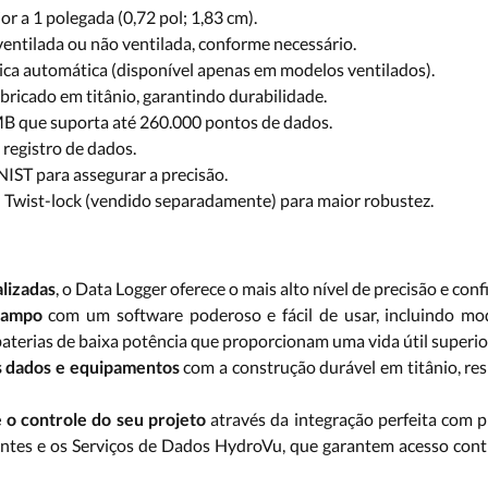
r a 1 polegada (0,72 pol; 1,83 cm).
entilada ou não ventilada, conforme necessário.
ca automática (disponível apenas em modelos ventilados).
ricado em titânio, garantindo durabilidade.
B que suporta até 260.000 pontos de dados.
registro de dados.
 NIST para assegurar a precisão.
 Twist-lock (vendido separadamente) para maior robustez.
alizadas
, o Data Logger oferece o mais alto nível de precisão e conf
campo
com um software poderoso e fácil de usar, incluindo mod
 baterias de baixa potência que proporcionam uma vida útil superio
s dados e equipamentos
com a construção durável em titânio, r
e o controle do seu projeto
através da integração perfeita com 
entes e os Serviços de Dados HydroVu, que garantem acesso cont