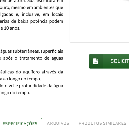
temperatura. Sua estrutura em
douro, mesmo em ambientes que
gadas e, inclusive, em locais
erias de baixa potência podem
e 10 anos.
águas subterrâneas, superficiais
 e após o tratamento de águas
SOLICI
áulicas do aquífero através da
da ao longo do tempo.
do nível e profundidade da água
longo do tempo.
ARQUIVOS
PRODUTOS SIMILARES
ESPECIFICAÇÕES