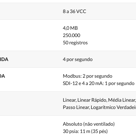
8 a 36 VCC
4,0 MB
250.000
50 registros
IDA
4 por segundo
DA
Modbus: 2 por segundo
SDI-12 e 4 a 20 mA: 1 por segundo
Linear, Linear Rápido, Média Linear
Passo Linear, Logarítmico Verdadei
Absoluto (não ventilado)
30 psia: 11 m (35 pés)