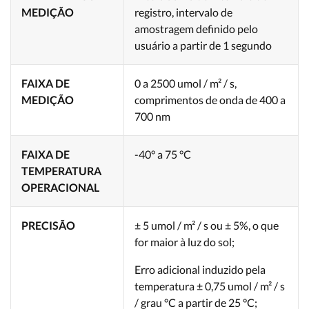
MEDIÇÃO
registro, intervalo de
amostragem definido pelo
usuário a partir de 1 segundo
FAIXA DE
0 a 2500 umol / m² / s,
MEDIÇÃO
comprimentos de onda de 400 a
700 nm
FAIXA DE
-40° a 75 °C
TEMPERATURA
OPERACIONAL
PRECISÃO
± 5 umol / m² / s ou ± 5%, o que
for maior à luz do sol;
Erro adicional induzido pela
temperatura ± 0,75 umol / m² / s
/ grau °C a partir de 25 °C;