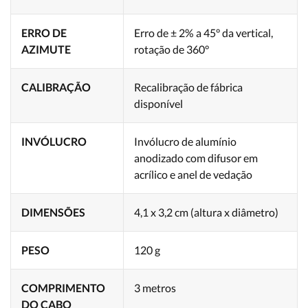
ERRO DE
Erro de ± 2% a 45° da vertical,
AZIMUTE
rotação de 360°
CALIBRAÇÃO
Recalibração de fábrica
disponível
INVÓLUCRO
Invólucro de alumínio
anodizado com difusor em
acrílico e anel de vedação
DIMENSÕES
4,1 x 3,2 cm (altura x diâmetro)
PESO
120 g
COMPRIMENTO
3 metros
DO CABO