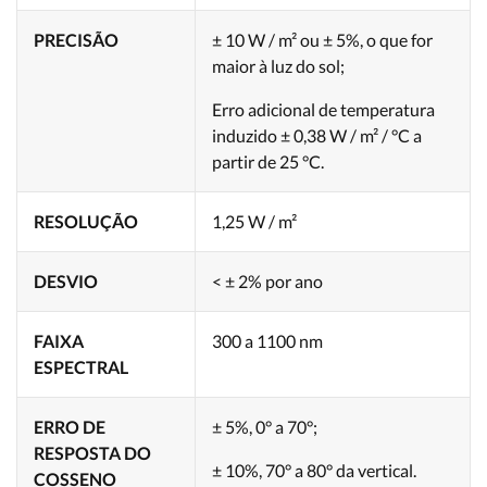
PRECISÃO
± 10 W / m² ou ± 5%, o que for
maior à luz do sol;
Erro adicional de temperatura
induzido ± 0,38 W / m² / °C a
partir de 25 °C.
RESOLUÇÃO
1,25 W / m²
DESVIO
< ± 2% por ano
FAIXA
300 a 1100 nm
ESPECTRAL
ERRO DE
± 5%, 0° a 70°;
RESPOSTA DO
± 10%, 70° a 80° da vertical.
COSSENO