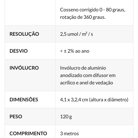
Cosseno corrigido 0 - 80 graus,
rotação de 360 graus.
RESOLUÇÃO
2,5 umol / m² / s
DESVIO
< ± 2% ao ano
INVÓLUCRO
Invólucro de alumínio
anodizado com difusor em
acrílico e anel de vedação
DIMENSÕES
4,1 x 3,2,4 cm (altura x diâmetro)
PESO
120 g
COMPRIMENTO
3 metros