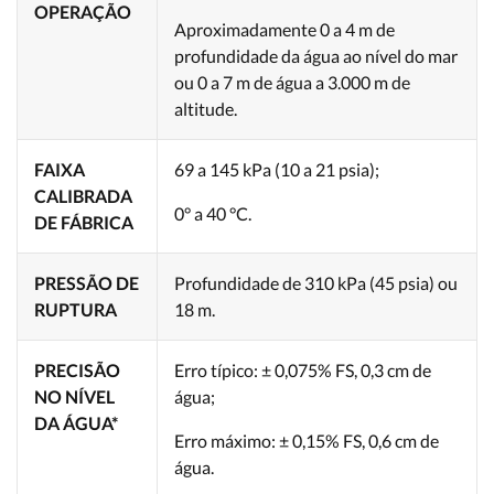
OPERAÇÃO
Aproximadamente 0 a 4 m de
profundidade da água ao nível do mar
ou 0 a 7 m de água a 3.000 m de
altitude.
FAIXA
69 a 145 kPa (10 a 21 psia);
CALIBRADA
0° a 40 °C.
DE FÁBRICA
PRESSÃO DE
Profundidade de 310 kPa (45 psia) ou
RUPTURA
18 m.
PRECISÃO
Erro típico: ± 0,075% FS, 0,3 cm de
NO NÍVEL
água;
DA ÁGUA*
Erro máximo: ± 0,15% FS, 0,6 cm de
água.