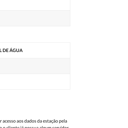
L DE ÁGUA
er acesso aos dados da estação pela
 o cliente já possua algum servidor