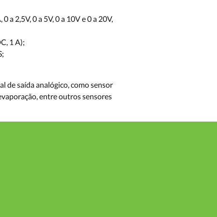
 a 2,5V, 0 a 5V, 0 a 10V e 0 a 20V,
C, 1 A);
S;
al de saída analógico, como sensor
 evaporação, entre outros sensores