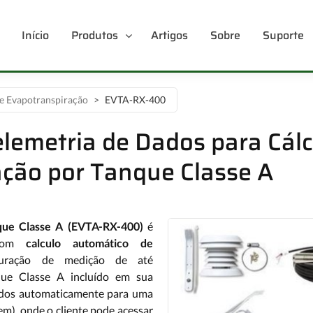
Início
Produtos
Artigos
Sobre
Suporte
de Evapotranspiração
EVTA-RX-400
lemetria de Dados para Cálc
ção por Tanque Classe A
que Classe A (EVTA-RX-400)
é
com
calculo automático de
guração de medição de até
que Classe A incluído em sua
dados automaticamente para uma
em), onde o cliente pode acessar