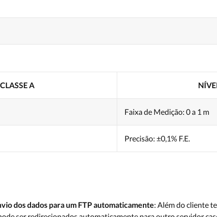
CLASSE A
NÍVE
Faixa de Medição: 0 a 1 m
Precisão: ±0,1% F.E.
nvio dos dados para um FTP automaticamente
: Além do cliente t
 pode ser redirecionados automaticamente para outro servidor caso