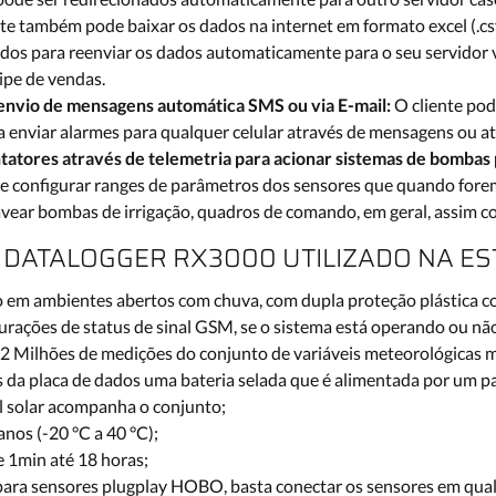
nte também pode baixar os dados na internet em formato excel (.c
ados para reenviar os dados automaticamente para o seu servidor 
ipe de vendas.
envio de mensagens automática SMS ou via E-mail:
O cliente pod
enviar alarmes para qualquer celular através de mensagens ou at
atores através de telemetria para acionar sistemas de bombas 
e configurar ranges de parâmetros dos sensores que quando fore
avear bombas de irrigação, quadros de comando, em geral, assim co
 DATALOGGER RX3000 UTILIZADO NA E
 em ambientes abertos com chuva, com dupla proteção plástica co
urações de status de sinal GSM, se o sistema está operando ou não
2 Milhões de medições do conjunto de variáveis meteorológicas 
 da placa de dados uma bateria selada que é alimentada por um pa
l solar acompanha o conjunto;
 anos (-20 °C a 40 °C);
e 1min até 18 horas;
para sensores plugplay HOBO, basta conectar os sensores em qual